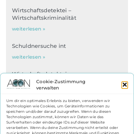
Wirtschaftsdetektei –
Wirtschaftskriminalität
weiterlesen »
Schuldnersuche int
weiterlesen »
Wirtschaftsdetektei
Sicherheitsberatung
Cookie-Zustimmung
verwalten
weiterlesen »
Um dir ein optimales Erlebnis zu bieten, verwenden wir
Technologien wie Cookies, um Geräteinformationen zu
Ermittlungen für Rechtsanwälte
speichern und/oder darauf zuzugreifen. Wenn du diesen
Technologien zustimmst, können wir Daten wie das
weiterlesen »
Surfverhalten oder eindeutige IDs auf dieser Website
verarbeiten. Wenn du deine Zustimmung nicht erteilst oder
zurückziehst, können bestimmte Merkmale und Funktionen