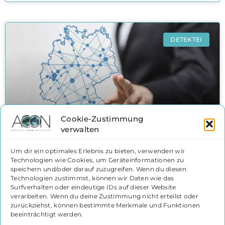
DETEKTEI
Cookie-Zustimmung
verwalten
Detektei Bielefeld
Um dir ein optimales Erlebnis zu bieten, verwenden wir
Technologien wie Cookies, um Geräteinformationen zu
Detektei Bielefeld – Seit fast 40 Jahren
speichern und/oder darauf zuzugreifen. Wenn du diesen
Technologien zustimmst, können wir Daten wie das
sind wir für unsere Kunden im Einsatz,
Surfverhalten oder eindeutige IDs auf dieser Website
auch in Bielefeld.
verarbeiten. Wenn du deine Zustimmung nicht erteilst oder
zurückziehst, können bestimmte Merkmale und Funktionen
WEITERLESEN »
beeinträchtigt werden.