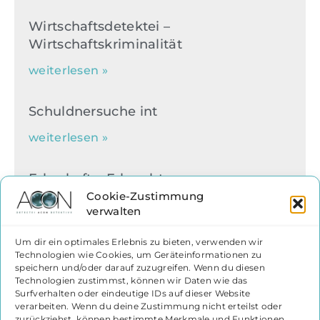
Wirtschaftsdetektei –
Wirtschaftskriminalität
weiterlesen »
Schuldnersuche int
weiterlesen »
Erbschaft – Erbrecht
Cookie-Zustimmung
weiterlesen »
verwalten
Um dir ein optimales Erlebnis zu bieten, verwenden wir
Heiratsschwindel / Romance
Technologien wie Cookies, um Geräteinformationen zu
Scamming
speichern und/oder darauf zuzugreifen. Wenn du diesen
Technologien zustimmst, können wir Daten wie das
weiterlesen »
Surfverhalten oder eindeutige IDs auf dieser Website
verarbeiten. Wenn du deine Zustimmung nicht erteilst oder
zurückziehst, können bestimmte Merkmale und Funktionen