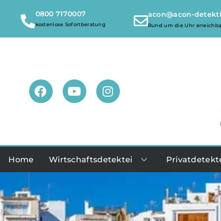
0800 7170007
acon@acon-detekt
kostenlose Sofortberatung
Rund um die Uhr erreichba
Home
Wirtschaftsdetektei
Privatdetekt