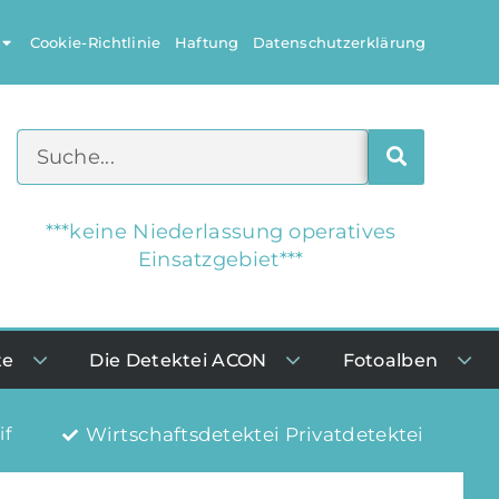
Cookie-Richtlinie
Haftung
Datenschutzerklärung
***keine Niederlassung operatives
Einsatzgebiet***
te
Die Detektei ACON
Fotoalben
if
Wirtschaftsdetektei Privatdetektei