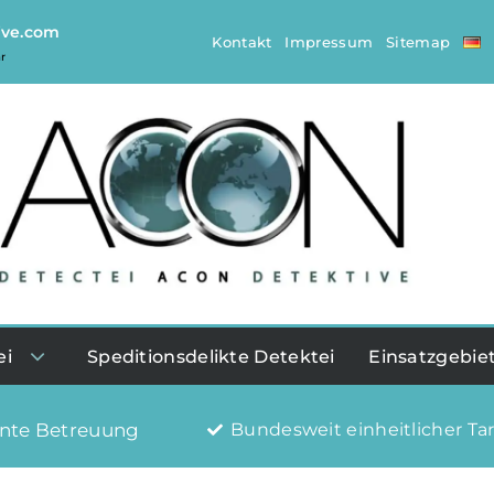
ive.com
Kontakt
Impressum
Sitemap
r
ei
Speditionsdelikte Detektei
Einsatzgebie
nte Betreuung
Bundesweit einheitlicher Tar