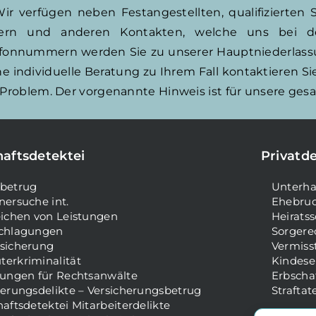
Wir verfügen neben Festangestellten, qualifizierten
nern und anderen Kontakten, welche uns bei de
lefonnummern werden Sie zu unserer Hauptniederlas
 individuelle Beratung zu Ihrem Fall kontaktieren Sie
Problem. Der vorgenannte Hinweis ist für unsere gesa
haftsdetektei
Privatde
betrug
Unterha
nersuche int.
Ehebruc
eichen von Leistungen
Heirats
chlagungen
Sorgerec
sicherung
Vermiss
erkriminalität
Kindese
lungen für Rechtsanwälte
Erbscha
herungsdelikte – Versicherungsbetrug
Straftat
aftsdetektei Mitarbeiterdelikte