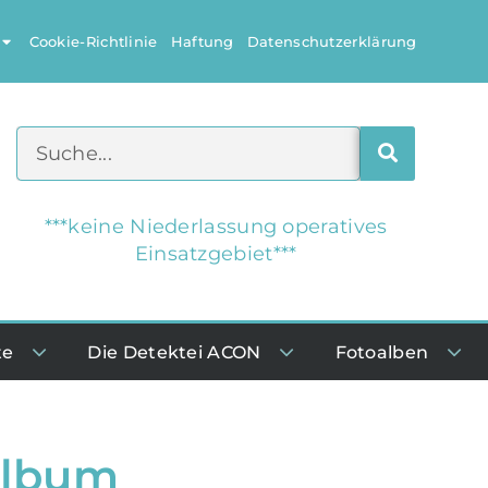
Cookie-Richtlinie
Haftung
Datenschutzerklärung
***keine Niederlassung operatives
Einsatzgebiet***
te
Die Detektei ACON
Fotoalben
album