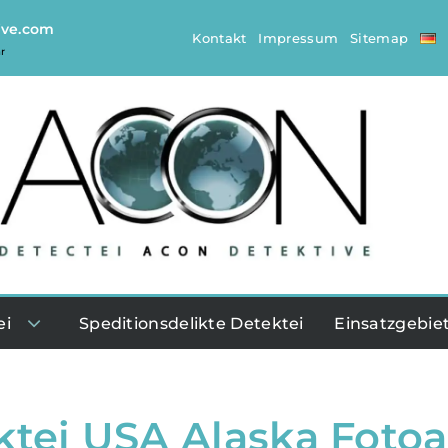
ive.com
Kontakt
Impressum
Sitemap
r
ei
Speditionsdelikte Detektei
Einsatzgebie
ktei USA Alaska Foto