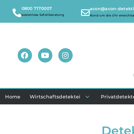
0800 7170007
acon@acon-detekt
kostenlose Sofortberatung
Rund um die Uhr erreichba
Home
Wirtschaftsdetektei
Privatdetekt
Dete